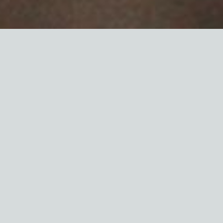
I klinikken er vores vision, at
tilbyde mange forskellige
ekslusive og
resultatorienterede
behandlinger, for både mænd
og kvinder.
Alle vores behandlinger bliver
skræddersyet specielt til dig,
så vi sikrer os, at du altid får
den bedste og mest optimale